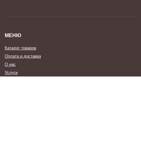
МЕНЮ
Каталог товаров
Оплата и доставка
О нас
Услуги
Новости
Контакты
Наши Работы
Образцы Отделки
КОНТАКТЫ
8 (812) 954-41-68