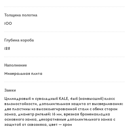
Толщина полотна
100
Глубина короба
128
Наполнение
Минеральная плита
Замки
Цилиндровый и сувальдный KALE, 4ый (наивысший) класс
взломостойкости, дополнительная защита от высверливания:
две пластины из высоколегированной стали с обеих сторон
замка, диаметр ригелей: 16 мм, врезная броненакладка
основного замка, декоративные дополнительного замка с
защитой от сквозняка, цвет — хром