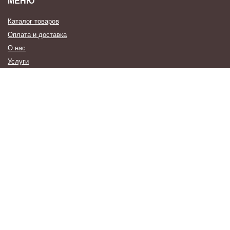
МЕНЮ
Каталог товаров
Оплата и доставка
О нас
Услуги
Новости
Контакты
Наши Работы
Образцы Отделки
КОНТАКТЫ
8 (812) 954-41-68
mail@dveriberkut.ru
г. Санкт-Петербург, п. Стрельна, ул. Фронтовая, д. 3, лит. С